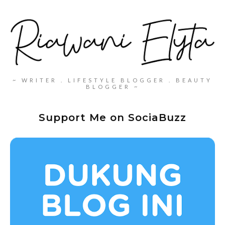
~ WRITER . LIFESTYLE BLOGGER . BEAUTY
BLOGGER ~
Support Me on SociaBuzz