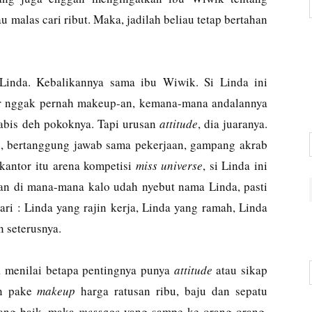
u malas cari ribut. Maka, jadilah beliau tetap bertahan
Linda. Kebalikannya sama ibu Wiwik. Si Linda ini
or nggak pernah makeup-an, kemana-mana andalannya
abis deh pokoknya. Tapi urusan
attitude
, dia juaranya.
n, bertanggung jawab sama pekerjaan, gampang akrab
kantor itu arena kompetisi
miss universe
, si Linda ini
n di mana-mana kalo udah nyebut nama Linda, pasti
ri : Linda yang rajin kerja, Linda yang ramah, Linda
 seterusnya.
sa menilai betapa pentingnya punya
attitude
atau sikap
un pake
makeup
harga ratusan ribu, baju dan sepatu
urang baik, maka
message
yang sampe ke orang-orang,