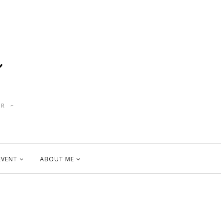
R ~
EVENT
ABOUT ME