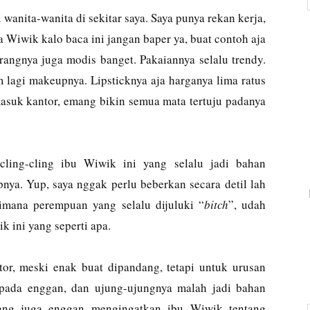
 wanita-wanita di sekitar saya. Saya punya rekan kerja,
Wiwik kalo baca ini jangan baper ya, buat contoh aja
orangnya juga modis banget. Pakaiannya selalu trendy.
m lagi makeupnya. Lipsticknya aja harganya lima ratus
masuk kantor, emang bikin semua mata tertuju padanya
n cling-cling ibu Wiwik ini yang selalu jadi bahan
nya. Yup, saya nggak perlu beberkan secara detil lah
gimana perempuan yang selalu dijuluki “
bitch
”, udah
k ini yang seperti apa.
tor, meski enak buat dipandang, tetapi untuk urusan
a pada enggan, dan ujung-ujungnya malah jadi bahan
rang juga enggan mengingatkan ibu Wiwik tentang