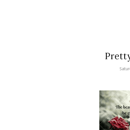
Prett
Satur