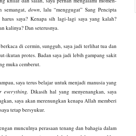
ang khilaf dan salah, saya pernah mengalami momen-
n semangat,
down
, lalu “menggugat” Sang Pencipta
 harus saya? Kenapa sih lagi-lagi saya yang kalah?
an kalinya? Dan seterusnya.
rkaca di cermin, sungguh, saya jadi terlihat tua dan
kut-ikutan protes. Badan saya jadi lebih gampang sakit
ang muka cemberut.
lampau, saya terus belajar untuk menjadi manusia yang
r everything.
Dikasih hal yang menyenangkan, saya
angkan, saya akan merenungkan kenapa Allah memberi
aya tetap bersyukur.
 dengan munculnya perasaan tenang dan bahagia dalam