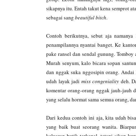
sikapnya itu. Entah takut kena semprot ata
sebagai sang
beautiful bitch
.
Contoh berikutnya, sebut aja namanya 
penampilannya nyantai banget. Ke kant
pake ransel dan sendal gunung. Tomboy 
Murah senyum, kalo bicara sopan santu
dan nggak suka nggosipin orang. Andai 
udah layak jadi
miss congeniality
deh. Da
komentar orang-orang nggak jauh-jauh da
yang selalu hormat sama semua orang, dan
Dari kedua contoh ini aja, kita udah bi
yang baik buat seorang wanita. Biarp
keluaran butik terkenal, tetapi sikap k