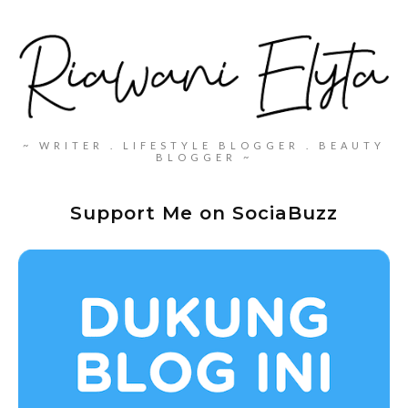
~ WRITER . LIFESTYLE BLOGGER . BEAUTY
BLOGGER ~
Support Me on SociaBuzz