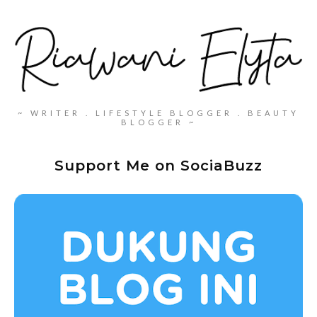
~ WRITER . LIFESTYLE BLOGGER . BEAUTY
BLOGGER ~
Support Me on SociaBuzz