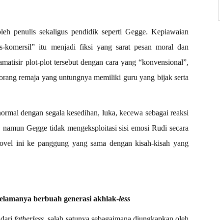
 oleh penulis sekaligus pendidik seperti Gegge. Kepiawaian
-komersil” itu menjadi fiksi yang sarat pesan moral dan
matisir plot-plot tersebut dengan cara yang “konvensional”,
orang remaja yang untungnya memiliki guru yang bijak serta
ormal dengan segala kesedihan, luka, kecewa sebagai reaksi
a, namun Gegge tidak mengeksploitasi sisi emosi Rudi secara
novel ini ke panggung yang sama dengan kisah-kisah yang
 selamanya berbuah generasi akhlak-
less
 dari
fatherless
, salah satunya sebagaimana diungkapkan oleh