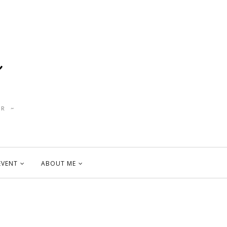
R ~
EVENT
ABOUT ME