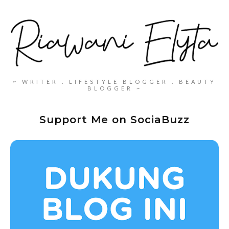
~ WRITER . LIFESTYLE BLOGGER . BEAUTY
BLOGGER ~
Support Me on SociaBuzz