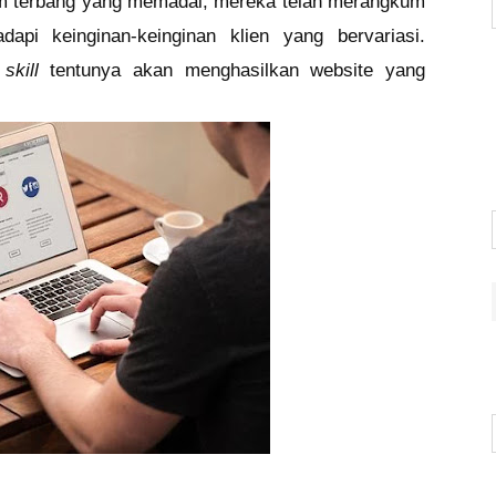
am terbang yang memadai, mereka telah merangkum
pi keinginan-keinginan klien yang bervariasi.
n
skill
tentunya akan menghasilkan website yang