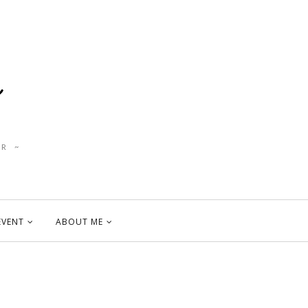
R ~
EVENT
ABOUT ME