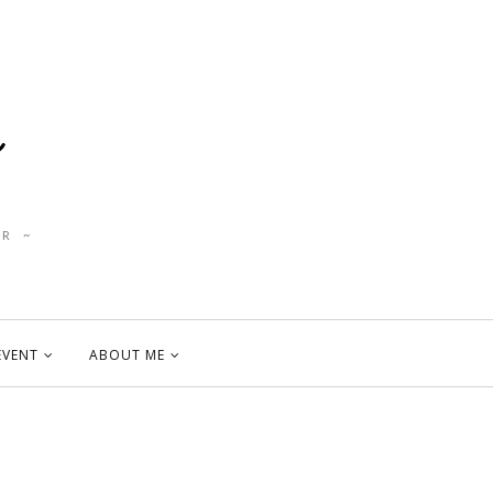
R ~
EVENT
ABOUT ME