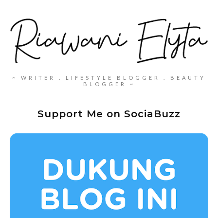
~ WRITER . LIFESTYLE BLOGGER . BEAUTY
BLOGGER ~
Support Me on SociaBuzz