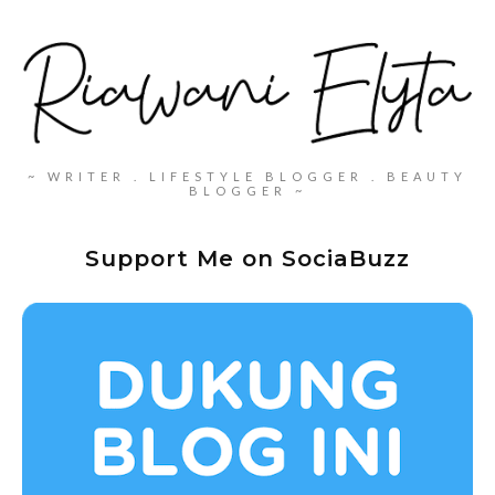
~ WRITER . LIFESTYLE BLOGGER . BEAUTY
BLOGGER ~
Support Me on SociaBuzz