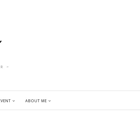
R ~
EVENT
ABOUT ME