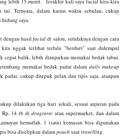
ng lebih 15 menit. Terakhir kali saya facial kira-kira
 ini. Ternyata, dalam kurun waktu sebulan, cukup
 hidung saya.
t dengan hasil
facial
di salon, setidaknya dengan cara
ita nggak terlihat terlalu "berduri" saat didempul
 cepat balik, lebih dianjurkan memakai bedak tabur,
 ketimbang memakai bedak padat dalam
daily makeup
 padat, cukup ditepuk pelan dan tipis saja, ataupun
kup dilakukan tiga hari sekali, sesuai anjuran pada
- Rp. 14 rb di
drugstore
atau supermarket, dan dalam
 Lumayan hematlah. 1 (satu) kemasan bisa digunakan
pis bisa diselipkan dalam
pouch
saat
travelling
.