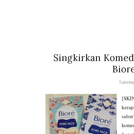
Singkirkan Komed
Bior
Tuesda
[SKI
kera
salon
komed