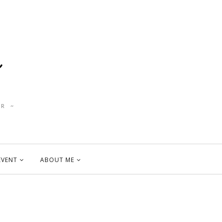
R ~
EVENT
ABOUT ME