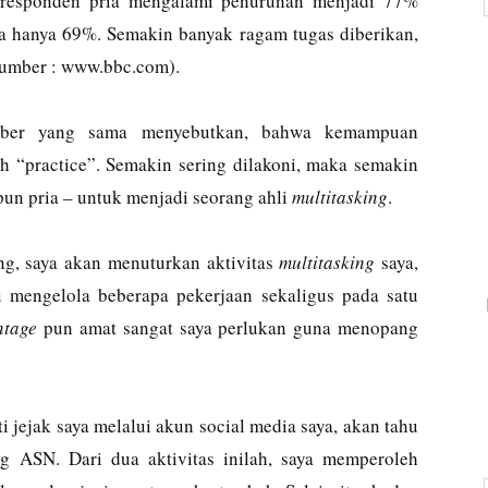
 responden pria mengalami penurunan menjadi 77%
ta hanya 69%. Semakin banyak ragam tugas diberikan,
(sumber : www.bbc.com).
umber yang sama menyebutkan, bahwa kemampuan
h “practice”. Semakin sering dilakoni, maka semakin
un pria – untuk menjadi seorang ahli
multitasking
.
rang, saya akan menuturkan aktivitas
multitasking
saya,
mengelola beberapa pekerjaan sekaligus pada satu
ntage
pun amat sangat saya perlukan guna menopang
 jejak saya melalui akun social media saya, akan tahu
ng ASN. Dari dua aktivitas inilah, saya memperoleh