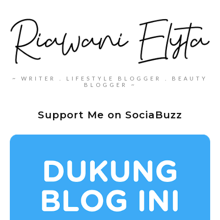
~ WRITER . LIFESTYLE BLOGGER . BEAUTY
BLOGGER ~
Support Me on SociaBuzz