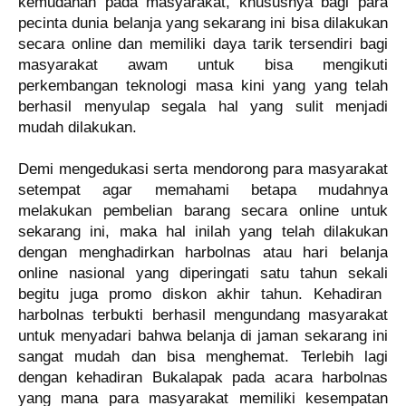
kemudahan pa
d
a masyarakat, khususnya bagi para
pecinta dunia belanja yang sekarang ini bisa dilakukan
secara online dan memiliki daya tarik tersendiri
bagi
masyarakat awam
untuk bisa mengikuti
perkembangan teknologi masa kini yang yang telah
berhasil menyulap segala hal yang sulit menjadi
mudah dilakukan.
Demi mengedukasi serta mendorong para masyarakat
setempat agar memahami betapa mudahnya
melakukan pembelian barang secara online untuk
sekarang ini, maka hal inilah yang telah dilakukan
dengan
menghadirkan
harbolnas
atau
hari
belanja
online
nasional yang diperingati satu tahun sekali
begitu juga promo diskon akhir tahun
. Kehadiran
harbolnas
terbukti
berhasil mengundang masyarakat
untuk
menyadari bahwa belanja di
jaman sekarang ini
sangat mudah dan bisa menghemat. Terlebih lagi
dengan kehadiran Bukalapak pada acara harbolnas
yang mana para masyarakat memiliki kesempatan