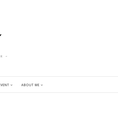
R ~
EVENT
ABOUT ME