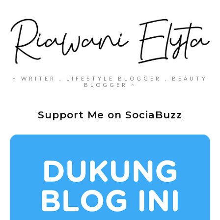
~ WRITER . LIFESTYLE BLOGGER . BEAUTY
BLOGGER ~
Support Me on SociaBuzz