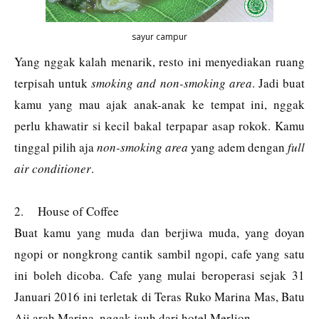
sayur campur
Yang nggak kalah menarik, resto ini menyediakan ruang
terpisah untuk
smoking and non-smoking area
. Jadi buat
kamu yang mau ajak anak-anak ke tempat ini, nggak
perlu khawatir si kecil bakal terpapar asap rokok. Kamu
tinggal pilih aja
non-smoking area
yang adem dengan
full
air conditioner
.
2.
House of Coffee
Buat kamu yang muda dan berjiwa muda, yang doyan
ngopi or nongkrong cantik sambil ngopi, cafe yang satu
ini boleh dicoba. Cafe yang mulai beroperasi sejak 31
Januari 2016 ini terletak di Teras Ruko Marina Mas, Batu
Aji arah Marina, nggak jauh dari hotel Merlion.