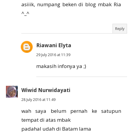
asiiik, numpang beken di blog mbak Ria
^_^
Reply
Riawani Elyta
29 July 2016 at 11:39
makasih infonya ya ;)
Wiwid Nurwidayati
28 July 2016 at 11:49
wah saya belum pernah ke satupun
tempat di atas mbak
padahal udah di Batam lama