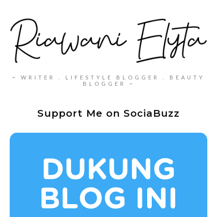
~ WRITER . LIFESTYLE BLOGGER . BEAUTY
BLOGGER ~
Support Me on SociaBuzz