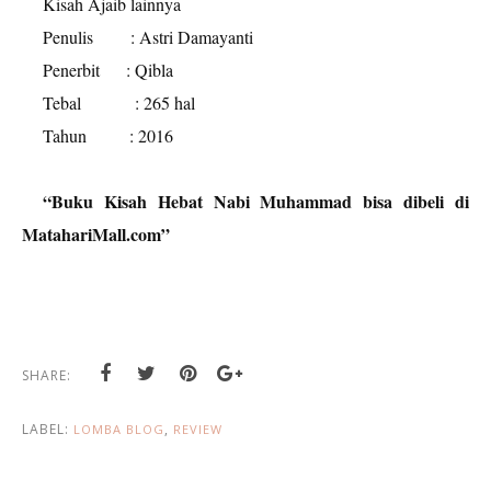
Kisah Ajaib lainnya
Penulis
: Astri Damayanti
Penerbit
: Qibla
Tebal
: 265 hal
Tahun
: 2016
“Buku Kisah Hebat Nabi Muhammad bisa dibeli di
MatahariMall.com”
SHARE:
LABEL:
,
LOMBA BLOG
REVIEW