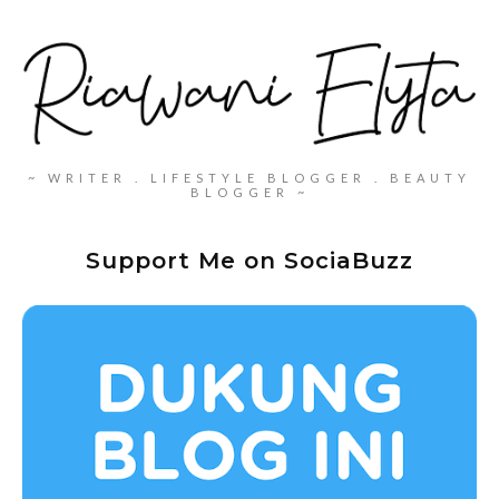
~ WRITER . LIFESTYLE BLOGGER . BEAUTY
BLOGGER ~
Support Me on SociaBuzz