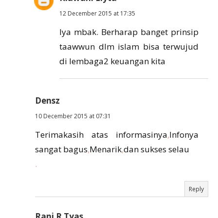
12 December 2015 at 17:35
Iya mbak. Berharap banget prinsip
taawwun dlm islam bisa terwujud
di lembaga2 keuangan kita
Densz
10 December 2015 at 07:31
Terimakasih atas informasinya
,
Infonya
sangat bagus
,
Menarik
,
dan sukses selau
.
Reply
Rani R Tyas