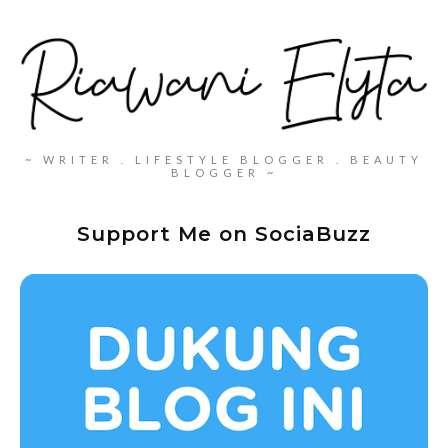
~ WRITER . LIFESTYLE BLOGGER . BEAUTY
BLOGGER ~
Support Me on SociaBuzz