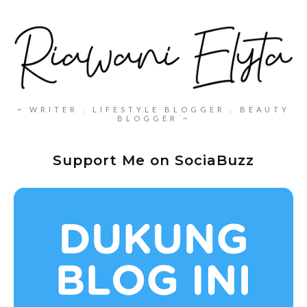
~ WRITER . LIFESTYLE BLOGGER . BEAUTY
BLOGGER ~
Support Me on SociaBuzz