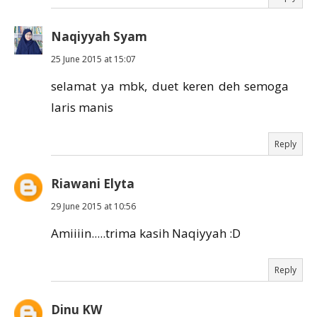
Naqiyyah Syam
25 June 2015 at 15:07
selamat ya mbk, duet keren deh semoga
laris manis
Reply
Riawani Elyta
29 June 2015 at 10:56
Amiiiin.....trima kasih Naqiyyah :D
Reply
Dinu KW