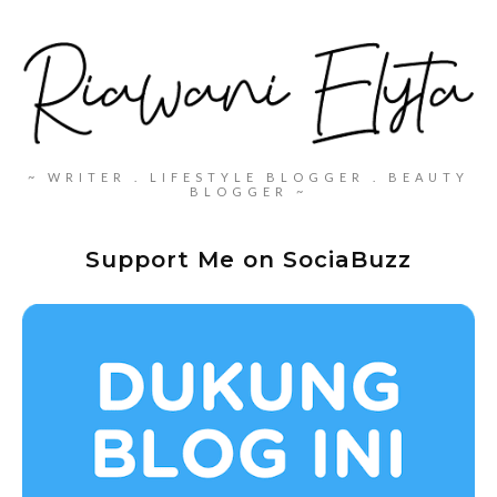
~ WRITER . LIFESTYLE BLOGGER . BEAUTY
BLOGGER ~
Support Me on SociaBuzz