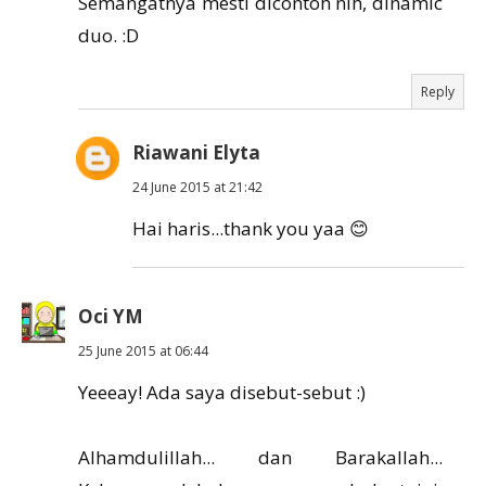
Semangatnya mesti dicontoh nih, dinamic
duo. :D
Reply
Riawani Elyta
24 June 2015 at 21:42
Hai haris...thank you yaa 😊
Oci YM
25 June 2015 at 06:44
Yeeeay! Ada saya disebut-sebut :)
Alhamdulillah... dan Barakallah...