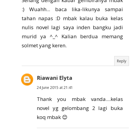
Senang dengan kabar gembiranya mbak
:) Wuahh... baca lika-likunya sampai
tahan napas :D mbak kalau buka kelas
nulis novel lagi saya inden bangku jadi
murid ya ^_^ Kalian berdua memang
solmet yang keren.
Reply
Riawani Elyta
24 June 2015 at 21:41
Thank you mbak vanda....kelas
novel yg gelombang 2 lagi buka
koq mbak 😊