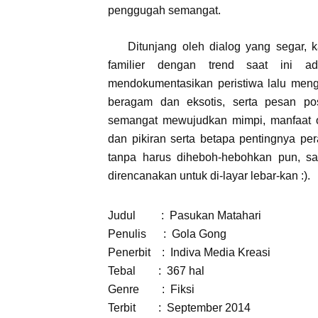
penggugah semangat.
Ditunjang oleh dialog yang segar, k
familier dengan trend saat ini a
mendokumentasikan peristiwa lalu meng
beragam dan eksotis, serta pesan pos
semangat mewujudkan mimpi, manfaat o
dan pikiran serta betapa pentingnya pe
tanpa harus diheboh-hebohkan pun, sa
direncanakan untuk di-layar lebar-kan :).
Judul
:
Pasukan Matahari
Penulis
:
Gola Gong
Penerbit
:
In
diva Media Kreasi
Tebal
:
367 hal
Genre
:
Fiksi
Terbit
:
September 2014