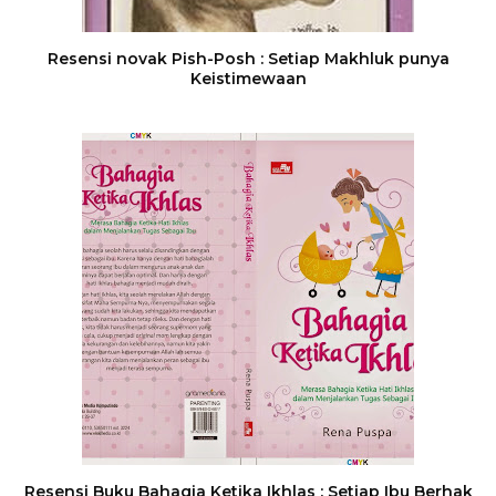
Resensi novak Pish-Posh : Setiap Makhluk punya
Keistimewaan
Resensi Buku Bahagia Ketika Ikhlas : Setiap Ibu Berhak