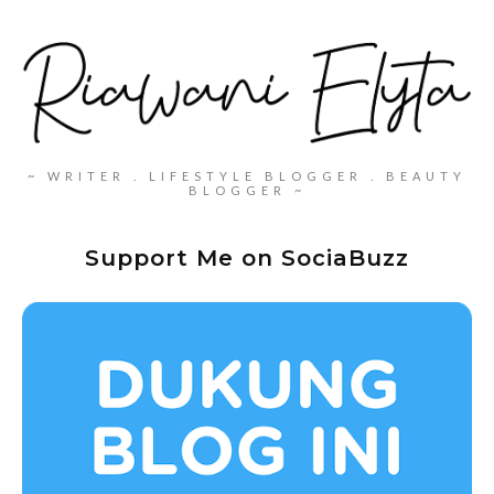
~ WRITER . LIFESTYLE BLOGGER . BEAUTY
BLOGGER ~
Support Me on SociaBuzz