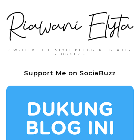
~ WRITER . LIFESTYLE BLOGGER . BEAUTY
BLOGGER ~
Support Me on SociaBuzz