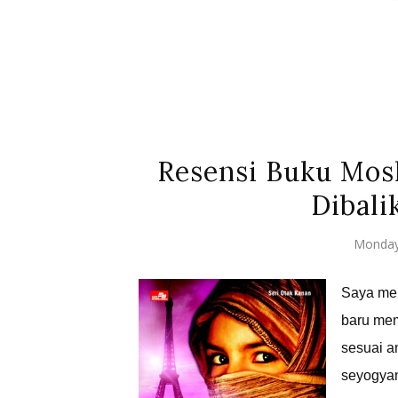
Resensi Buku Mosl
Dibali
Monday
Saya mem
baru mem
sesuai a
seyogyany