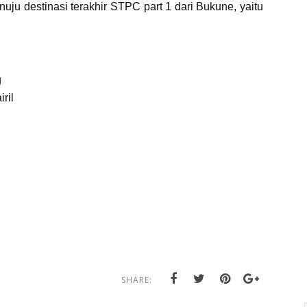
ju destinasi terakhir STPC part 1 dari Bukune, yaitu
g
ril
SHARE: