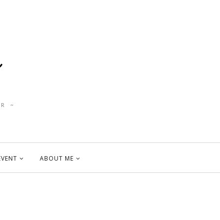
R ~
EVENT
ABOUT ME