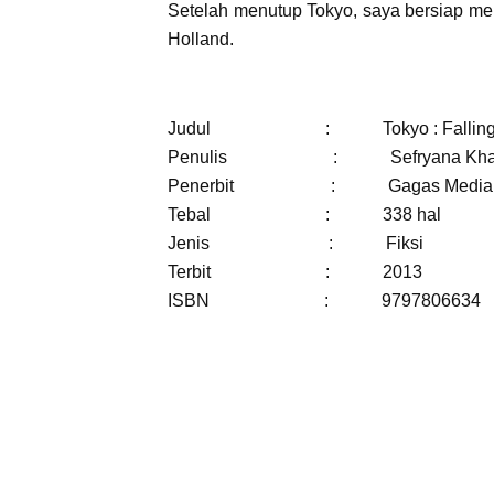
Setelah menutup Tokyo, saya bersiap menu
Holland.
Judul
:
Tokyo : Fallin
Penulis
:
Sefryana Khai
Penerbit
:
Gagas Media
Tebal
:
338 hal
Jenis
:
Fiksi
Terbit
:
2013
ISBN
:
9797806634