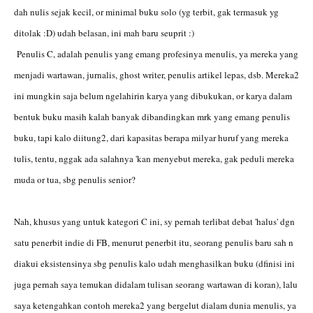
dah nulis sejak kecil, or minimal buku solo (yg terbit, gak termasuk yg
ditolak :D) udah belasan, ini mah baru seuprit :)
Penulis C, adalah penulis yang emang profesinya menulis, ya mereka yang
menjadi wartawan, jurnalis, ghost writer, penulis artikel lepas, dsb. Mereka2
ini mungkin saja belum ngelahirin karya yang dibukukan, or karya dalam
bentuk buku masih kalah banyak dibandingkan mrk yang emang penulis
buku, tapi kalo diitung2, dari kapasitas berapa milyar huruf yang mereka
tulis, tentu, nggak ada salahnya 'kan menyebut mereka, gak peduli mereka
muda or tua, sbg penulis senior?
Nah, khusus yang untuk kategori C ini, sy pernah terlibat debat 'halus' dgn
satu penerbit indie di FB, menurut penerbit itu, seorang penulis baru sah n
diakui eksistensinya sbg penulis kalo udah menghasilkan buku (dfinisi ini
juga pernah saya temukan didalam tulisan seorang wartawan di koran), lalu
saya ketengahkan contoh mereka2 yang bergelut dialam dunia menulis, ya