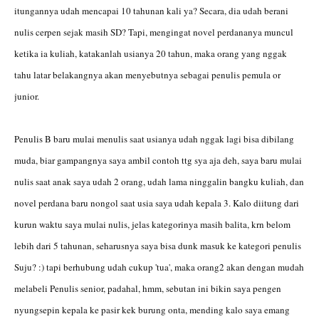
itungannya udah mencapai 10 tahunan kali ya? Secara, dia udah berani
nulis cerpen sejak masih SD? Tapi, mengingat novel perdananya muncul
ketika ia kuliah, katakanlah usianya 20 tahun, maka orang yang nggak
tahu latar belakangnya akan menyebutnya sebagai penulis pemula or
junior.
Penulis B baru mulai menulis saat usianya udah nggak lagi bisa dibilang
muda, biar gampangnya saya ambil contoh ttg sya aja deh, saya baru mulai
nulis saat anak saya udah 2 orang, udah lama ninggalin bangku kuliah, dan
novel perdana baru nongol saat usia saya udah kepala 3. Kalo diitung dari
kurun waktu saya mulai nulis, jelas kategorinya masih balita, krn belom
lebih dari 5 tahunan, seharusnya saya bisa dunk masuk ke kategori penulis
Suju? :) tapi berhubung udah cukup 'tua', maka orang2 akan dengan mudah
melabeli Penulis senior, padahal, hmm, sebutan ini bikin saya pengen
nyungsepin kepala ke pasir kek burung onta, mending kalo saya emang