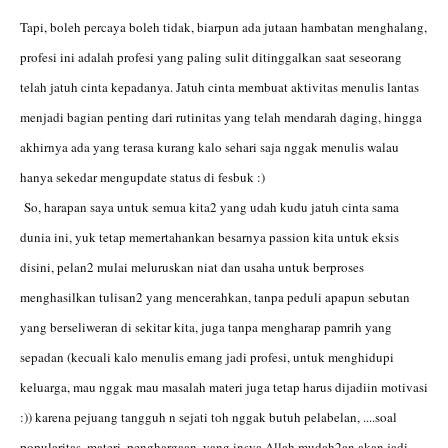
Tapi, boleh percaya boleh tidak, biarpun ada jutaan hambatan menghalang,
profesi ini adalah profesi yang paling sulit ditinggalkan saat seseorang
telah jatuh cinta kepadanya. Jatuh cinta membuat aktivitas menulis lantas
menjadi bagian penting dari rutinitas yang telah mendarah daging, hingga
akhirnya ada yang terasa kurang kalo sehari saja nggak menulis walau
hanya sekedar mengupdate status di fesbuk :)
So, harapan saya untuk semua kita2 yang udah kudu jatuh cinta sama
dunia ini, yuk tetap memertahankan besarnya passion kita untuk eksis
disini, pelan2 mulai meluruskan niat dan usaha untuk berproses
menghasilkan tulisan2 yang mencerahkan, tanpa peduli apapun sebutan
yang berseliweran di sekitar kita, juga tanpa mengharap pamrih yang
sepadan (kecuali kalo menulis emang jadi profesi, untuk menghidupi
keluarga, mau nggak mau masalah materi juga tetap harus dijadiin motivasi
:)) karena pejuang tangguh n sejati toh nggak butuh pelabelan, ....soal
popularitas, materi, penghargaan, yang insya Allah mudah2an akan jadi