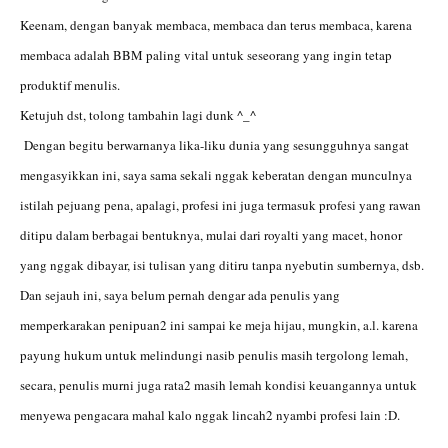
Keenam, dengan banyak membaca, membaca dan terus membaca, karena
membaca adalah BBM paling vital untuk seseorang yang ingin tetap
produktif menulis.
Ketujuh dst, tolong tambahin lagi dunk ^_^
Dengan begitu berwarnanya lika-liku dunia yang sesungguhnya sangat
mengasyikkan ini, saya sama sekali nggak keberatan dengan munculnya
istilah pejuang pena, apalagi, profesi ini juga termasuk profesi yang rawan
ditipu dalam berbagai bentuknya, mulai dari royalti yang macet, honor
yang nggak dibayar, isi tulisan yang ditiru tanpa nyebutin sumbernya, dsb.
Dan sejauh ini, saya belum pernah dengar ada penulis yang
memperkarakan penipuan2 ini sampai ke meja hijau, mungkin, a.l. karena
payung hukum untuk melindungi nasib penulis masih tergolong lemah,
secara, penulis murni juga rata2 masih lemah kondisi keuangannya untuk
menyewa pengacara mahal kalo nggak lincah2 nyambi profesi lain :D.