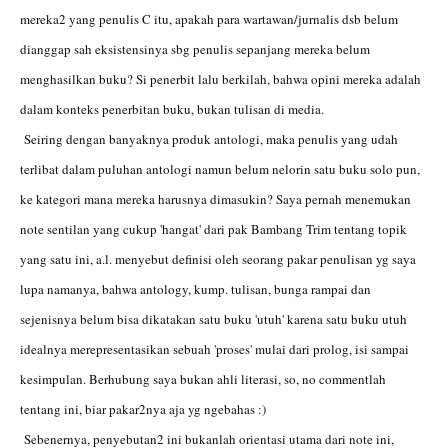
mereka2 yang penulis C itu, apakah para wartawan/jurnalis dsb belum
dianggap sah eksistensinya sbg penulis sepanjang mereka belum
menghasilkan buku? Si penerbit lalu berkilah, bahwa opini mereka adalah
dalam konteks penerbitan buku, bukan tulisan di media.
Seiring dengan banyaknya produk antologi, maka penulis yang udah
terlibat dalam puluhan antologi namun belum nelorin satu buku solo pun,
ke kategori mana mereka harusnya dimasukin? Saya pernah menemukan
note sentilan yang cukup 'hangat' dari pak Bambang Trim tentang topik
yang satu ini, a.l. menyebut definisi oleh seorang pakar penulisan yg saya
lupa namanya, bahwa antology, kump. tulisan, bunga rampai dan
sejenisnya belum bisa dikatakan satu buku 'utuh' karena satu buku utuh
idealnya merepresentasikan sebuah 'proses' mulai dari prolog, isi sampai
kesimpulan. Berhubung saya bukan ahli literasi, so, no commentlah
tentang ini, biar pakar2nya aja yg ngebahas :)
Sebenernya, penyebutan2 ini bukanlah orientasi utama dari note ini,