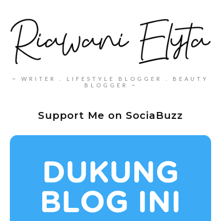
~ WRITER . LIFESTYLE BLOGGER . BEAUTY
BLOGGER ~
Support Me on SociaBuzz